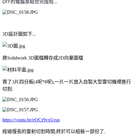
DIY的電腦桌組合完成啦...
3D設計圖如下...
將Solidwork 3D圖檔轉存成2D向量圖檔
買了3片四分板(4呎*8呎),一片一片放入自製大型雷切機裡進行
切割.
https://youtu.be/eOCr9vxUeas
經過慢長的雷射切割時間,終於可以組裝一部份了.